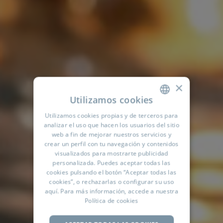
×
Utilizamos cookies
Utilizamos cookies propias y de terceros para
SPANISH
analizar el uso que hacen los usuarios del sitio
ENGLISH
web a fin de mejorar nuestros servicios y
crear un perfil con tu navegación y contenidos
FRENCH
visualizados para mostrarte publicidad
personalizada. Puedes aceptar todas las
GERMAN
cookies pulsando el botón “Aceptar todas las
cookies”, o rechazarlas o configurar su uso
RUSSIAN
aquí
. Para más información, accede a nuestra
ARABIC
Política de cookies