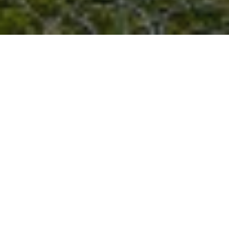
Descubre algunos rincones
imprescindibles de la auténtica
joya de las Islas Baleares
No es casualidad que ciudadanos de todos
los confines del mundo elijan este rincón
del Mediterráneo como su lugar predilecto
para descansar, divertirse o fijar su
segunda residencia. Playas de ensueño
con calas de categoría mundial, naturaleza
exuberante, cultura y gastronomía de