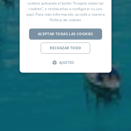
cookies pulsando el botón “Aceptar todas las
cookies”, o rechazarlas o configurar su uso
RUSSIAN
aquí
. Para más información, accede a nuestra
ARABIC
Política de cookies
ACEPTAR TODAS LAS COOKIES
RECHAZAR TODO
AJUSTES