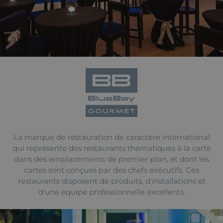
La marque de restauration de caractère international
qui représente des restaurants thématiques à la carte
dans des emplacements de premier plan, et dont les
cartes sont conçues par des chefs exécutifs. Ces
restaurants disposent de produits, d'installations et
d'une équipe professionnelle excellents.