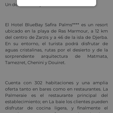
Un destino de lujo en el sur de Túnez
El Hotel BlueBay Safira Palms**** es un resort
ubicado en la playa de Ras Marmour, a 12 km
del centro de Zarzis y a 46 de la isla de Djerba.
En su entorno, el turista podrá disfrutar de
aguas cristalinas, rutas por el desierto y de la
sorprendente arquitectura de Matmata,
Tamezret, Chenini y Douiret.
Cuenta con 302 habitaciones y una amplia
oferta tanto en bares como en restaurantes. La
Palmeraie es el restaurante principal del
establecimiento; en La baie los clientes pueden
disfrutar de cocina ligera, y finalmente el