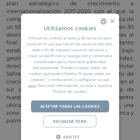
plan estratégico de crecimiento e
internacionalización 2017-2020 con el que la
×
compañía prevé incrementar su oferta cerca de
un 50%, contando con más de 60 hoteles en 30
Utilizamos cookies
destinos distintos y más de 50.000 camas al
Utilizamos cookies propias y de terceros para
SPANISH
final del periodo, incluyendo tanto
analizar el uso que hacen los usuarios del sitio
ENGLISH
web a fin de mejorar nuestros servicios y
establecimientos en propiedad como bajo
crear un perfil con tu navegación y contenidos
gestión. Según afirma Ramón Hernández,
FRENCH
visualizados para mostrarte publicidad
director general de BlueBay Hotels “el Hotel
personalizada. Puedes aceptar todas las
GERMAN
Safira Palms**** se une a nuestro proyecto de
cookies pulsando el botón “Aceptar todas las
cookies”, o rechazarlas o configurar su uso
RUSSIAN
crecimiento aportando un destino nuevo en el
aquí
. Para más información, accede a nuestra
sur de Túnez y asentando la presencia de
ARABIC
Política de cookies
nuestra marca en la zona”. El hotel se encuentra
ubicado cerca de la localidad de Zarzis, una
ACEPTAR TODAS LAS COOKIES
zona conocida por sus playas de arena blanca y
palmerales.
RECHAZAR TODO
AJUSTES