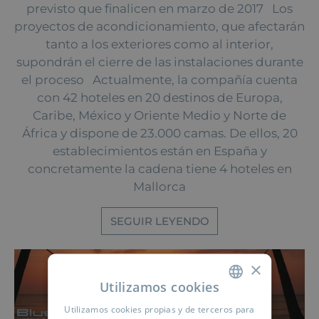
previsto que finalicen en marzo de 2017 Los
proyectos de acondicionamiento, que afectarán
tanto a los exteriores como al interior,
supondrán el cierre de las instalaciones durante
el proceso Actualmente, la compañía cuenta
con 42 hoteles en 20 destinos de Europa,
Caribe, México y Oriente Medio y Norte de
África y dispone de 23.000 camas. De ellos, 20
establecimientos están en España y
concretamente la cadena tiene 4 hoteles en
Mallorca
SEGUIR LEYENDO
×
Utilizamos cookies
Utilizamos cookies propias y de terceros para
SPANISH