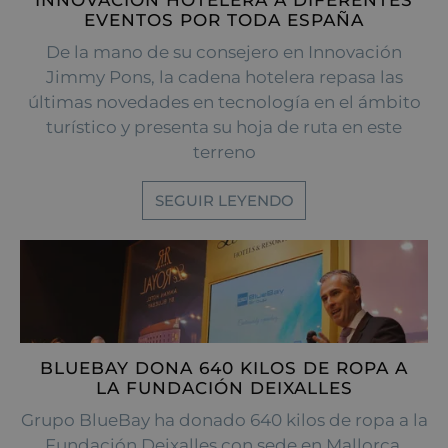
INNOVACIÓN HOTELERA A DIFERENTES
EVENTOS POR TODA ESPAÑA
De la mano de su consejero en Innovación
Jimmy Pons, la cadena hotelera repasa las
últimas novedades en tecnología en el ámbito
turístico y presenta su hoja de ruta en este
terreno
SEGUIR LEYENDO
BLUEBAY DONA 640 KILOS DE ROPA A
LA FUNDACIÓN DEIXALLES
Grupo BlueBay ha donado 640 kilos de ropa a la
Fundación Deixalles con sede en Mallorca,