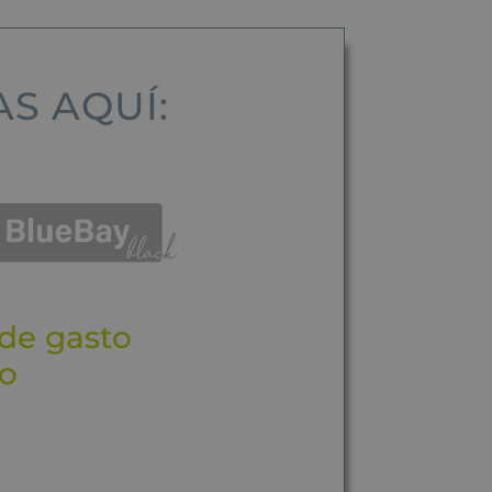
S AQUÍ:
 de gasto
mo