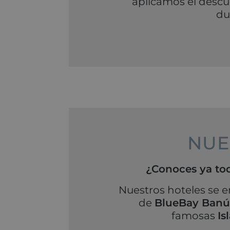
aplicamos el descue
du
NUE
¿Conoces ya tod
Nuestros hoteles se 
de
BlueBay Banús
famosas
Is