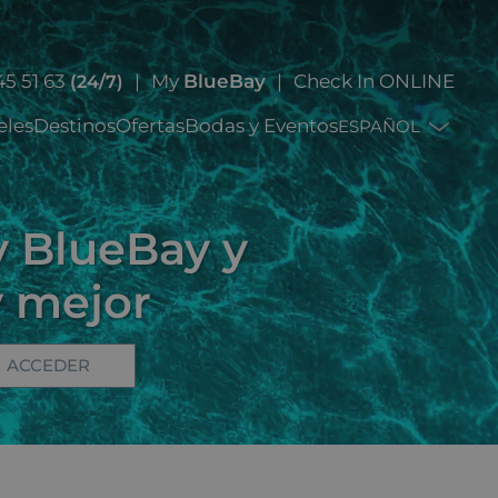
45 51 63
My
BlueBay
Check In ONLINE
(24/7)
eles
Destinos
Ofertas
Bodas y Eventos
ESPAÑOL
 BlueBay y
y mejor
ACCEDER