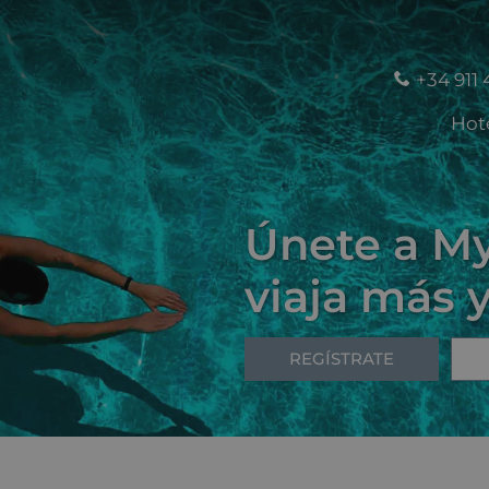
+34 911 
Hot
Únete a My
viaja más 
REGÍSTRATE