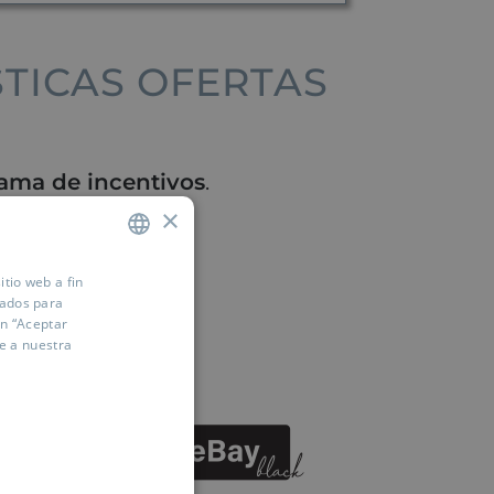
STICAS OFERTAS
ama de incentivos
.
!
.
×
itio web a fin
SPANISH
zados para
ENGLISH
ón “Aceptar
e a nuestra
FRENCH
GERMAN
RUSSIAN
ARABIC