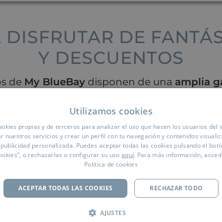
 DISFRUTAR DE FANTÁ
Y DESCUENTOS
os de
My BlueBay
disponen de una
amplia g
¡Cuánto más viajes más beneficios obtienes
Utilizamos cookies
okies propias y de terceros para analizar el uso que hacen los usuarios del s
r nuestros servicios y crear un perfil con tu navegación y contenidos visuali
publicidad personalizada. Puedes aceptar todas las cookies pulsando el bot
ookies”, o rechazarlas o configurar su uso
aquí
. Para más información, acced
Política de cookies
ACEPTAR TODAS LAS COOKIES
RECHAZAR TODO
AJUSTES