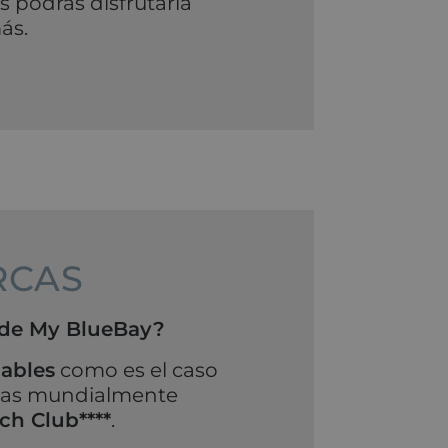
s podrás disfrutarla
ás.
RCAS
r de My BlueBay?
iables
como es el caso
las mundialmente
ch Club****
.