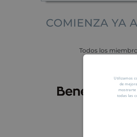
COMIENZA YA A
Todos los miembr
Utilizamos co
de mejora
mostrarte 
todas las c