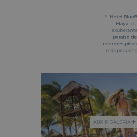
El
Hotel BlueB
Maya
, e
exuberante
paraíso d
enormes piscin
más pequeños,
ABRIR GALERÍA