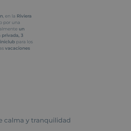
en
, en la
Riviera
o por una
realmente
un
 privada, 3
iniclub
para los
nas
vacaciones
R GALERÍA
 calma y tranquilidad