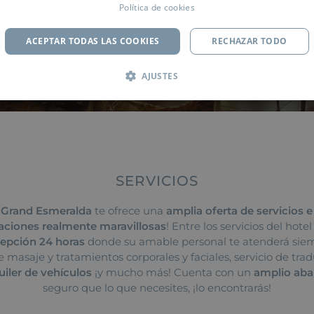
Política de cookies
ACEPTAR TODAS LAS COOKIES
RECHAZAR TODO
AJUSTES
SERVICIOS
 Grand Esmeralda
te ofrece una
amplia oferta de servicios e
aciones realmente maravillosas
! Entre los servicios del hote
epción 24 horas
donde su amable personal te atenderá sie
de masaje y tratamientos corporales y faciales, servicio de tra
uiler de vehículos
¡y mucho más! Cuenta con un
amplio aban
seguro que lo que necesites, ¡lo encontrarás!