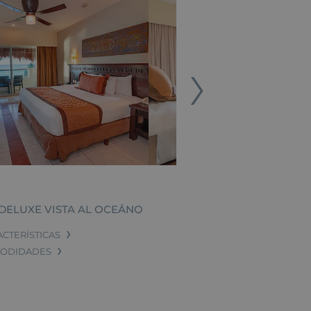
DELUXE VISTA AL OCEÁNO
ONE BEDROO
ACTERÍSTICAS
CARACTERÍSTICAS
ODIDADES
COMODIDADES