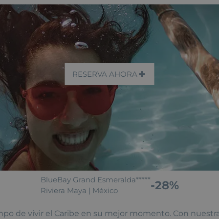
RESERVA AHORA
BlueBay Grand Esmeralda*****
-28%
Riviera Maya | México
empo de vivir el Caribe en su mejor momento. Con nuestra