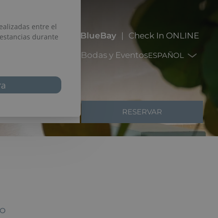
45 51 63
My
BlueBay
Check In ONLINE
(24/7)
eles
Destinos
Ofertas
Bodas y Eventos
ESPAÑOL
RESERVAR
ÓDIGO PROMOCIONAL
CO