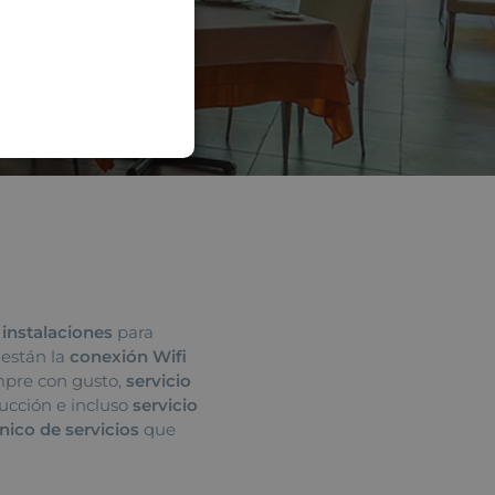
FRENCH
GERMAN
RUSSIAN
ARABIC
 instalaciones
para
l están la
conexión Wifi
mpre con gusto,
servicio
ducción e incluso
servicio
ico de servicios
que