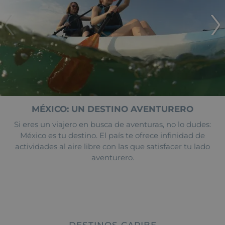
MÉXICO: UN DESTINO AVENTURERO
Si eres un viajero en busca de aventuras, no lo dudes:
México es tu destino. El país te ofrece infinidad de
actividades al aire libre con las que satisfacer tu lado
aventurero.