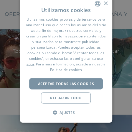
×
Utilizamos cookies
OFERTAS EN HOTELES BLUEBAY (ESPAÑA Y
Utilizamos cookies propias y de terceros para
SPANISH
CARIBE)
analizar el uso que hacen los usuarios del sitio
ENGLISH
web a fin de mejorar nuestros servicios y
crear un perfil con tu navegación y contenidos
FRENCH
visualizados para mostrarte publicidad
personalizada. Puedes aceptar todas las
GERMAN
Todavía queda mucho verano por disfrutar
cookies pulsando el botón “Aceptar todas las
cookies”, o rechazarlas o configurar su uso
RUSSIAN
aquí
. Para más información, accede a nuestra
DESCUENTOS EXCLUSIVOS
ARABIC
Política de cookies
ACEPTAR TODAS LAS COOKIES
CARIBE
RECHAZAR TODO
AJUSTES