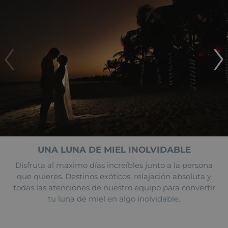
UNA LUNA DE MIEL INOLVIDABLE
Disfruta al máximo días increíbles junto a la persona
que quieres. Destinos exóticos, relajación absoluta y
todas las atenciones de nuestro equipo para convertir
tu luna de miel en algo inolvidable.