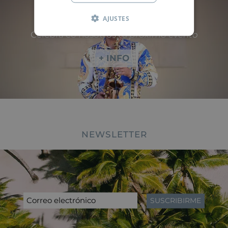
AJUSTES
Celebra co nosotros tu
próximo evento
+ INFO
NEWSLETTER
SUSCRIBIRME