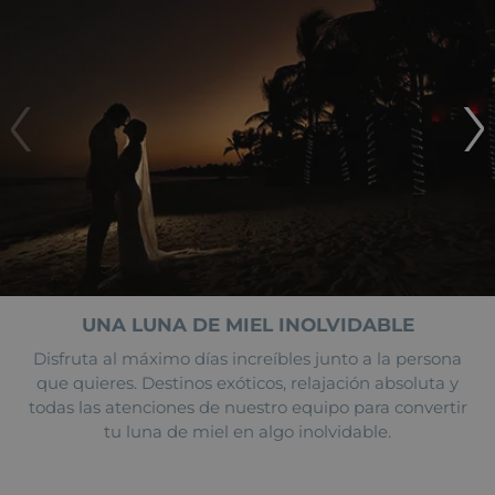
UNA LUNA DE MIEL INOLVIDABLE
Disfruta al máximo días increíbles junto a la persona
que quieres. Destinos exóticos, relajación absoluta y
todas las atenciones de nuestro equipo para convertir
tu luna de miel en algo inolvidable.