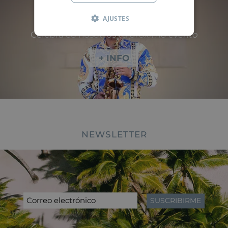
AJUSTES
Celebra co nosotros tu
próximo evento
+ INFO
NEWSLETTER
SUSCRIBIRME