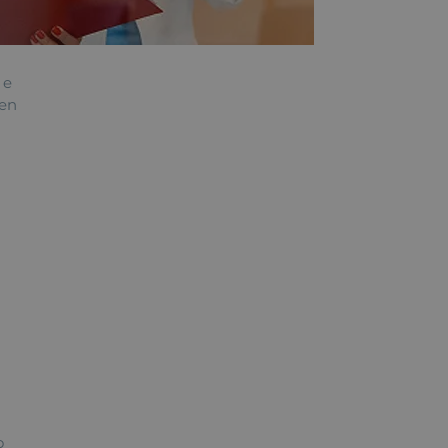
 e
 en
o