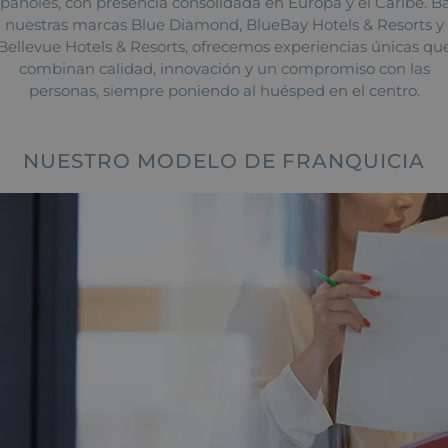
pañoles, con presencia consolidada en Europa y el Caribe. B
nuestras marcas Blue Diamond, BlueBay Hotels & Resorts y
Bellevue Hotels & Resorts, ofrecemos experiencias únicas qu
combinan calidad, innovación y un compromiso con las
personas, siempre poniendo al huésped en el centro.
NUESTRO MODELO DE FRANQUICIA