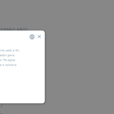
 FORMULARIO
×
itio web a fin
SPANISH
zados para
ENGLISH
ón “Aceptar
e a nuestra
FRENCH
GERMAN
RUSSIAN
ARABIC