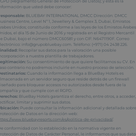
GPD (Reglamento General de Protección de Datos); y esta es la
nformación que usted debe conocer:
esponsable:
BLUEBAY INTERNATIONAL DMCC Dirección: DMCC
usiness Centre, Level Nº 1, Jewellery & Gemplex 3, Dubai, Emiratos
rabes Unidos; constituida conforme a las leyes de los Emiratos Árabe
nidos, el día 15 de Junio de 2016 y registrada en el Registro Mercantil
e Dubai, bajo el número DMCC60581 y con CIF: N6471190F. Correo
lectrónico: info@grupobluebay.com. Teléfono: (+971) 04 2438 226.
inalidad:
Recopilar sus datos para la valoración una posible
ncorporación a nuestra plantilla de trabajadores.
egitimación:
Su consentimiento de que quiere facilitarnos su CV. En
aso contrario no podremos incluirle en nuestro proceso de selección.
estinatarios:
Cuando la información llega a BlueBay Hotels es
lmacenada en un servidor seguro que reside detrás de un firewall
iseñado para bloquear accesos no autorizados desde fuera de la
ompañía y que cumple con el RGPD.
erechos:
BlueBay Hotels garantiza el derecho, entre otros, a acceder
ectificar, limitar y suprimir sus datos.
bicación:
Puede consultar la información adicional y detallada sobr
rotección de Datos en la dirección web:
ttps://www.bluebayresorts.com/es/politica-de-privacidad/
.
e conformidad con lo establecido en la normativa vigente en
rotección de Datos de Carácter Personal, le informamos que sus dato