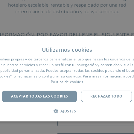
hotelero escalable, rentable y respaldado por una red
internacional de distribución y apoyo continuo.
NFORMACIÓN, POR FAVOR RELLENE EL SIGUIENTE
Utilizamos cookies
Campos obligatorios
okies propias y de terceros para analizar el uso que hacen los usuarios del s
*
NOMBRE COMPLETO
:
r nuestros servicios y crear un perfil con tu navegación y contenidos visuali
publicidad personalizada. Puedes aceptar todas las cookies pulsando el bot
ookies”, o rechazarlas o configurar su uso
aquí
. Para más información, acced
EMPRESA | PROPIEDAD:
Política de cookies
ACEPTAR TODAS LAS COOKIES
RECHAZAR TODO
TELÉFONO DE CONTACTO:
AJUSTES
MÉXICO
AÍS: