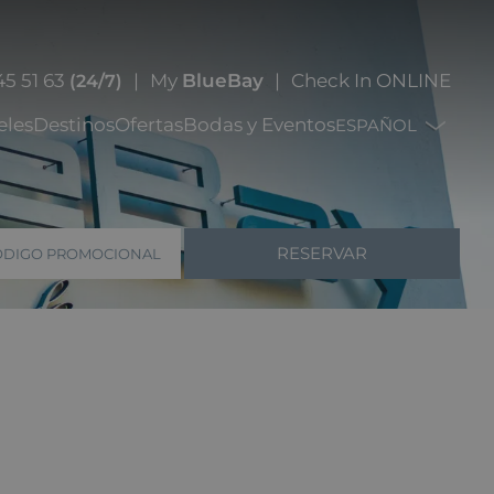
45 51 63
My
BlueBay
Check In ONLINE
(24/7)
eles
Destinos
Ofertas
Bodas y Eventos
ESPAÑOL
RESERVAR
ÓDIGO PROMOCIONAL