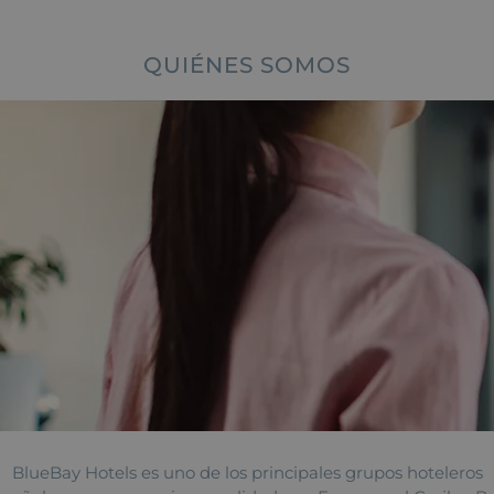
QUIÉNES SOMOS
BlueBay Hotels es uno de los principales grupos hoteleros