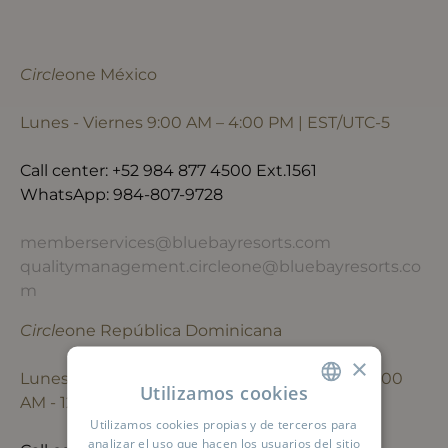
Circle
one
México
Lunes - Viernes 9:00 AM – 4:00 PM | EST/UTC-5
Call center:
+52 984 877 4500
Ext.1561
WhatsApp: 984-807-9728
memberservices@bluebayresorts.com
qualitymanagement.circleone@bluebayresorts.co
m
Circle
one
República Dominicana
×
Lunes - Viernes 9:00 AM - 6:00 PM | Sábado 9:00
Utilizamos cookies
AM - 12:00 PM | GMT-4
Utilizamos cookies propias y de terceros para
SPANISH
analizar el uso que hacen los usuarios del sitio