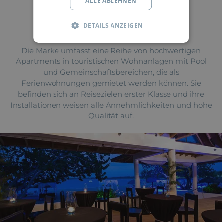
ALLE ABLEHNEN
DETAILS ANZEIGEN
Die Marke umfasst eine Reihe von hochwertigen
Apartments in touristischen Wohnanlagen mit Pool
und Gemeinschaftsbereichen, die als
Ferienwohnungen gemietet werden können. Sie
befinden sich an Reisezielen erster Klasse und ihre
Installationen weisen alle Annehmlichkeiten und hohe
Qualität auf.