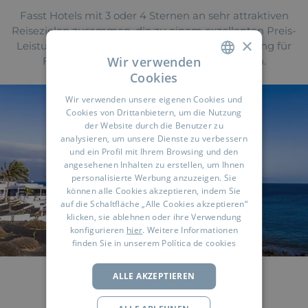
Fasst Hotels mit 3 oder 4 Sternen an sehr attraktiven
Reisezielen zusammen, die zu einem exzellenten Preis-
×
Leistungsverhältnis ein Gefühl tiefer Entspannung für
Wir verwenden
Familien, Paare oder Gruppen bereithalten.
Cookies
SPANISH
Wir verwenden unsere eigenen Cookies und
ENGLISH
Cookies von Drittanbietern, um die Nutzung
der Website durch die Benutzer zu
FRENCH
analysieren, um unsere Dienste zu verbessern
und ein Profil mit Ihrem Browsing und den
GERMAN
angesehenen Inhalten zu erstellen, um Ihnen
RUSSIAN
personalisierte Werbung anzuzeigen. Sie
können alle Cookies akzeptieren, indem Sie
ARABIC
auf die Schaltfläche „Alle Cookies akzeptieren“
klicken, sie ablehnen oder ihre Verwendung
konfigurieren
hier
. Weitere Informationen
finden Sie in unserem
Política de cookies
ALLE AKZEPTIEREN