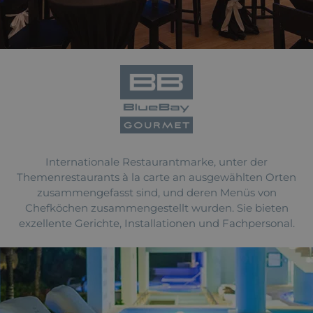
Internationale Restaurantmarke, unter der
Themenrestaurants à la carte an ausgewählten Orten
zusammengefasst sind, und deren Menüs von
Chefköchen zusammengestellt wurden. Sie bieten
exzellente Gerichte, Installationen und Fachpersonal.