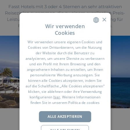
Fasst Hotels mit 3 oder 4 Sternen an sehr attraktiven
Reisezielen zusammen, die zu einem exzellenten Preis-
×
Leistungsverhältnis ein Gefühl tiefer Entspannung für
Wir verwenden
Familien, Paare oder Gruppen bereithalten.
Cookies
SPANISH
Wir verwenden unsere eigenen Cookies und
ENGLISH
Cookies von Drittanbietern, um die Nutzung
der Website durch die Benutzer zu
FRENCH
analysieren, um unsere Dienste zu verbessern
und ein Profil mit Ihrem Browsing und den
GERMAN
angesehenen Inhalten zu erstellen, um Ihnen
RUSSIAN
personalisierte Werbung anzuzeigen. Sie
können alle Cookies akzeptieren, indem Sie
ARABIC
auf die Schaltfläche „Alle Cookies akzeptieren“
klicken, sie ablehnen oder ihre Verwendung
konfigurieren
hier
. Weitere Informationen
finden Sie in unserem
Política de cookies
ALLE AKZEPTIEREN