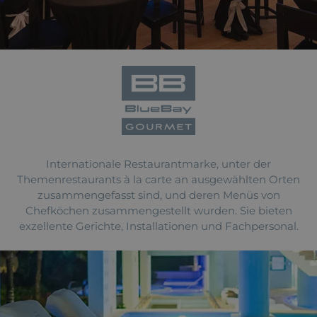
Internationale Restaurantmarke, unter der
Themenrestaurants à la carte an ausgewählten Orten
zusammengefasst sind, und deren Menüs von
Chefköchen zusammengestellt wurden. Sie bieten
exzellente Gerichte, Installationen und Fachpersonal.