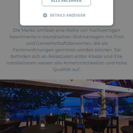
ALLE ABLEHNEN
DETAILS ANZEIGEN
Die Marke umfasst eine Reihe von hochwertigen
Apartments in touristischen Wohnanlagen mit Pool
und Gemeinschaftsbereichen, die als
Ferienwohnungen gemietet werden können. Sie
befinden sich an Reisezielen erster Klasse und ihre
Installationen weisen alle Annehmlichkeiten und hohe
Qualität auf.