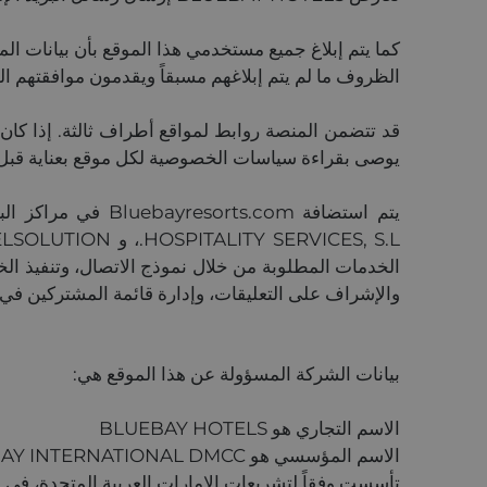
كما يتم إبلاغ جميع مستخدمي هذا الموقع بأن بيانات ال
الظروف ما لم يتم إبلاغهم مسبقاً ويقدمون موافقتهم ا
قد تتضمن المنصة روابط لمواقع أطراف ثالثة. إذا كان 
يوصى بقراءة سياسات الخصوصية لكل موقع بعناية قبل
الخدمات المطلوبة من خلال نموذج الاتصال، وتنفيذ الخ
والإشراف على التعليقات، وإدارة قائمة المشتركين في ه
بيانات الشركة المسؤولة عن هذا الموقع هي:
الاسم التجاري هو BLUEBAY HOTELS
تأسست وفقاً لتشريعات الإمارات العربية المتحدة، في 15 يونيو 2016 ومسجلة في سجل الشركات بدبي تحت القيد DMCC60581 ورقم ضريبة القيمة المضافة N6471190F.