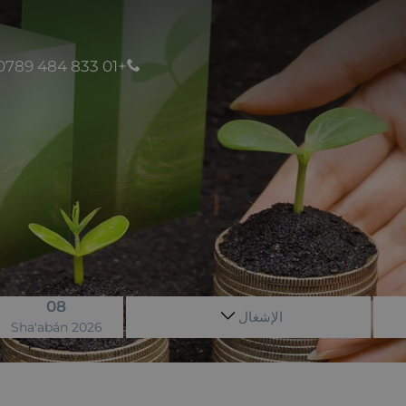
+01 833 484 0789
08
الإشغال
Sha'abán 2026