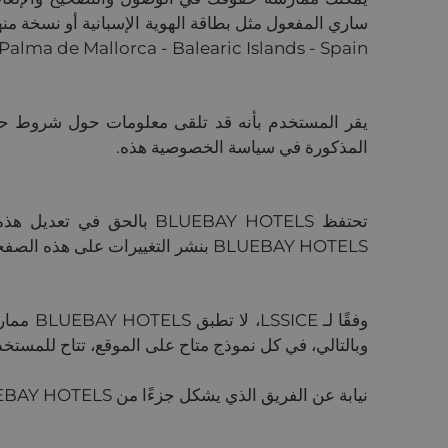
Asima, 6 izq. - 07009 Palma de Mallorca - Balearic Islands - Spain إلى البر
المذكورة في سياسة الخصوصية هذه.
تحتفظ BLUEBAY HOTELS با
BLUEBAY HOTELS بنشر التغييرات على هذه الصفحة قبل فترة زمنية معقولة من تنفيذها.
وبالتالي، في كل نموذج متاح على الموقع، تتاح للمستخد
نيابة عن الفريق الذي يشكل جزءًا من BLUEBAY HOTELS نشكرك على الوقت الذي قضيته في قراءة سياسة الخصوصية هذه.