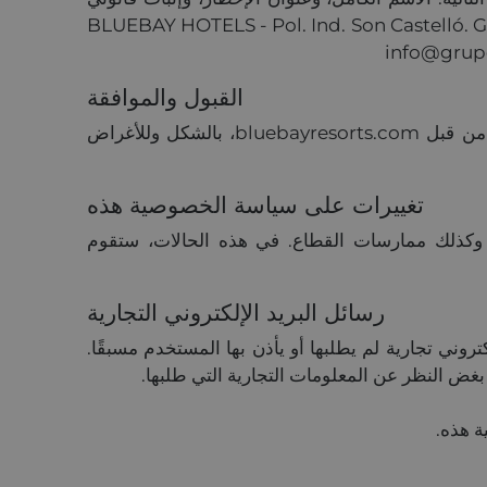
قة الهوية الإسبانية أو نسخة منها، والطلب الذي يحدد التماسك. يجب توجيه المراسلة إلى BLUEBAY HOTELS - Pol. Ind. Son Castelló. Gran vía
القبول والموافقة
يقر المستخدم بأنه قد تلقى معلومات حول شروط حماية البيانات الشخصية، ويقبل ويوافق على معالجة تلك البيانات من قبل bluebayresorts.com، بالشكل وللأغراض
تغييرات على سياسة الخصوصية هذه
القضائية، وكذلك ممارسات القطاع. في هذه الحالات، ستقوم
رسائل البريد الإلكتروني التجارية
ائي (SPAM)، لذا فهي لا ترسل رسائل بريد إلكتروني تجارية لم يطلبها أو يأذن بها المستخدم مسبقًا.
بغض النظر عن المعلومات التجارية التي طلبها.