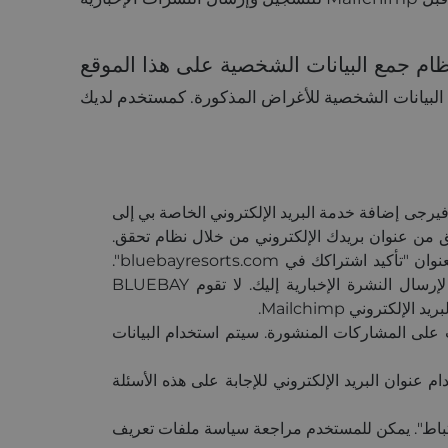
ام جمع البيانات الشخصية على هذا الموقع
البيانات الشخصية للأغراض المذكورة. كمستخدم لديك
 فيرجى إضافة خدمة البريد الإلكتروني الخاصة بي إلى
ق من عنوان بريدك الإلكتروني من خلال نظام تحقق.
ابحث في صندوق الوارد الخاص بك. ستتلقى بريدًا إلكترونيًا مرسلاً من العنوان newsletter@grupobluebay.com بعنوان "تأكيد اشتراكك في bluebayresorts.com".
سيتعين عليك تأكيد اشتراكك حتى نتمكن من التحقق من صحة عنوان بريدك الإلكتروني. سنستخدم البيانات المقدمة لإرسال النشرة الإخبارية إليك. لا تقوم BLUEBAY
ت على المشاركات المنشورة. سيتم استخدام البيانات
ام عنوان البريد الإلكتروني للإجابة على هذه الأسئلة
"ملفات تعريف الارتباط". يمكن للمستخدم مراجعة سياسة ملفات تعريف