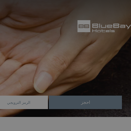
احجز
الرمز الترويجي