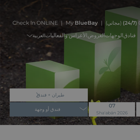
Check In ONLINE
My
BlueBay
(24/7)
(مجاني)
فنادق
الوجهات
العروض
الأعراس والفعاليات
العربية
طيران + فندق
07
فندق أو وجهة
Sha'abán 2026