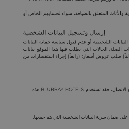
ية والأثاث المتعلق بالضيافة، سواء لحسابهم الخاص أو
إرسال وتسجيل البيانات الشخصية
 وإجراء المعاملات التجارية مع bluebayresorts.com. كما أن عدم تقديم البيانات الشخصية أو عدم قبول سياسة حماية البيانات
ت الصلة. الحالات التي يطلب فيها هذا الموقع بيانات
اً) جمع البيانات اللازمة لتأكيد الحجز؛ (ثالثاً) طلب عروض أسعار؛ (رابعاً) إجراء استفسارات من
(أولاً) للترويج لخدمات bluebayresorts.com. على سبيل المثال، إذا ترك المستخدم معلومات شخصية في أحد نماذج الاتصال، فقد تستخدم BLUBBAY HOTELS هذه
 على ضمان سرية البيانات الشخصية التي يتم جمعها.