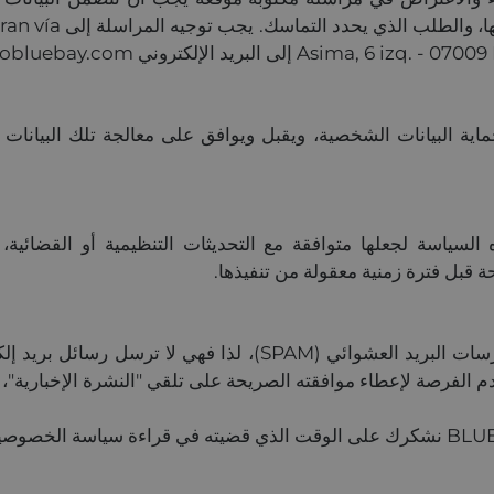
ساري المفعول مثل بطا
يد الإلكتروني info@grupobluebay.com
لحق في تعديل هذه السياسة لجعلها متوافقة مع التحديثات التنظيمية أو 
وفقًا لـ LSSICE، لا تطبق BLUEBAY HOTELS ممارسات البريد العشو
م الفرصة لإعطاء موافقته الصريحة على تلقي "النشرة الإخبارية"، 