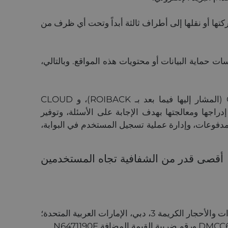
كتها أو نقلها إلى أطراف ثالثة أبداً وتحت أي ظرف من
 حماية البيانات أو محتويات هذه المواقع. وبالتالي،
يتم استضافة Bluebayresorts.com في مراكز البيانات التابعة لـ Cybermundi, S.L.، و GLOBAL OBI, S.L.U (المشار إليها فيما بعد بـ ROIBACK)، و CLOUD
ت المستخدمين التي يتم إدراجها ومعالجتها بهدف الإجابة على الأسئلة، وتوفير
لمدفوعات، وإدارة عملية تسجيل المستخدم في البوابة،
أقصى قدر من الشفافية تجاه المستخدمين
الاسم المؤسسي هو BLUEBAY INTERNATIONAL DMCC. العنوان: مركز أعمال DMCC، المستوى 1، مبنى المجوهرات والأحجار الكريمة 3، دبي، الإمارات العربية المتحدة؛