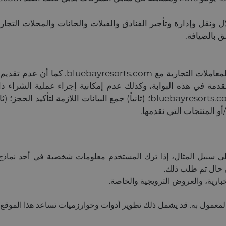
ونقل وإدارة وتأجير الفنادق والفيلات والحانات والمحلات التجار
ق بالضيافة.
يعد إرسال البيانات الشخصية إلزامياً للتواصل
دمة في هذه البوابة، وكذلك عدم إمكانية إجراء عملية الشراء ذا
شخصية هي: (أولاً) التسجيل في النشرة الإخبارية لـ bluebayresorts.com؛ (ثاني
و المنتجات التي نقدمها.
ي حال تم طلب ذلك.
إخبارية، والعروض الترويجية والخاصة.
 المعمول به. قد يشمل ذلك تطوير أدوات وخوارزميات تساعد هذا الموقع