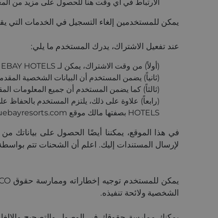
الارتباط في أي وقت هنا للحصول على مزيد من المع
يمكن للمستخدمين إلغاء التسجيل في الخدمات التي يقدمها bluebayresorts.com في أي وقت من خلال النشرة الإخبار
عند تفعيل الاشتراك، يدرك المستخدم ما يلي:
(أولاً) من وقت الاشتراك، يمكن لـ BLUEBAY HOTELS الوصول إلى: اسم المستخدم وعنوان البريد الإلكتروني.
(ثانياً) يضمن المستخدم أن البيانات الشخصية المقدم
(ثالثاً) كما يضمن المستخدم أن جميع المعلومات المق
HOTELS بصفتها مالك موقع bluebayresorts.com أو لأطراف ثالثة عند استخدام هذه البيانات.
في هذا الموقع، يمكننا أيضًا الحصول على بياناتك من خ
لإرسال المستندات إليك. اعلم أن الشحنات تتم بواسطة و
الشخصية ولائحة تنفيذه.
يمكنك ممارسة حقوقك في الوصول والتصحيح والإلغاء و