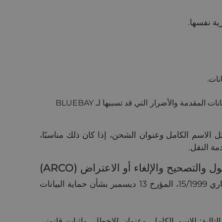
نات.
(رابعاً) علاوة على ذلك، يلتزم المستخدم بالحفاظ على تحديث بياناته دائمًا، ويكون المسؤول الوحيد عن عدم دقة أو زيف البيانات المقدمة والأضرار التي قد تسببها لـ BLUEBAY
ثل الاسم الكامل وعنوان الشحن، إذا كان ذلك مناسبًا،
مة النقل.
لتصحيح والإلغاء أو الاعتراض (ARCO)
يمكن للمستخدم توجيه إخطاراته وممارسة حقوق ARCO الخاصة به باتباع المتطلبات المنصوص عليها في القانون الإطاري 15/1999، المؤرخ 13 ديسمبر بشأن حماية البيانات
ية: الاسم الكامل، وعنوان الإخطار، وإثبات قانوني