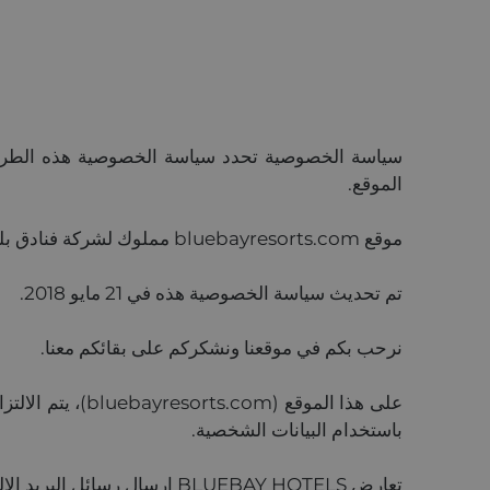
سياسة الخصوصية تحدد سياسة الخصوصية هذه الطريقة ا
الموقع.
موقع bluebayresorts.com مملوك لشركة فنادق بلو باي (BLUEBAY HOTELS)، وهي شركة تأسست في دبي، الإمارات العربية المتحدة.
تم تحديث سياسة الخصوصية هذه في 21 مايو 2018.
نرحب بكم في موقعنا ونشكركم على بقائكم معنا.
على هذا الموقع
باستخدام البيانات الشخصية.
تعارض BLUEBAY HOTELS إرسال رسائل البريد الإلكتروني غير المرغوب فيها (سبام)، وتبذل كل جهد لتجنب سوء استخدام البريد الإلكتروني.