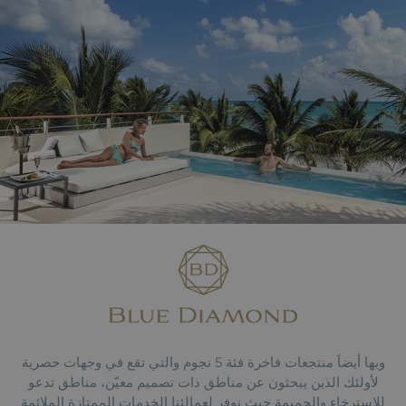
وبها أيضاَ منتجعات فاخرة فئة 5 نجوم والتي تقع في وجهات حصرية
لأولئك الذين يبحثون عن مناطق ذات تصميم معيّن، مناطق تدعو
للإسترخاء والحميمة حيث نوفر لعمالئنا الخدمات الممتازة الملائمة