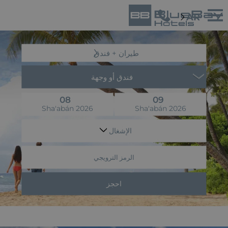
AR
طيران + فندق
فندق أو وجهة
08
09
Sha'abán 2026
Sha'abán 2026
الإشغال
الرمز الترويجي
احجز